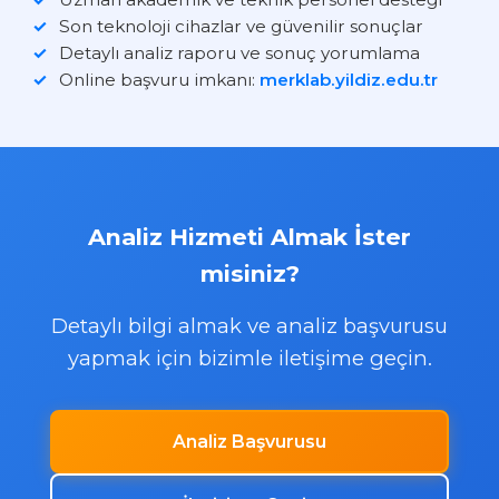
Son teknoloji cihazlar ve güvenilir sonuçlar
Detaylı analiz raporu ve sonuç yorumlama
Online başvuru imkanı:
merklab.yildiz.edu.tr
Analiz Hizmeti Almak İster
misiniz?
Detaylı bilgi almak ve analiz başvurusu
yapmak için bizimle iletişime geçin.
Analiz Başvurusu