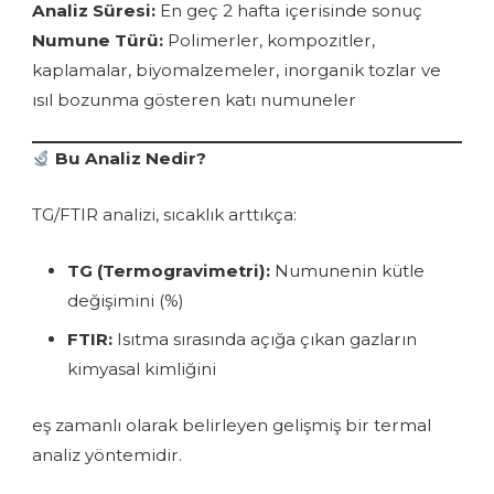
Analiz Süresi:
En geç 2 hafta içerisinde sonuç
Numune Türü:
Polimerler, kompozitler,
kaplamalar, biyomalzemeler, inorganik tozlar ve
ısıl bozunma gösteren katı numuneler
Bu Analiz Nedir?
TG/FTIR analizi, sıcaklık arttıkça:
TG (Termogravimetri):
Numunenin kütle
değişimini (%)
FTIR:
Isıtma sırasında açığa çıkan gazların
kimyasal kimliğini
eş zamanlı olarak belirleyen gelişmiş bir termal
analiz yöntemidir.