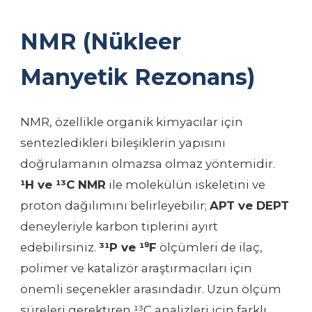
NMR (Nükleer
Manyetik Rezonans)
NMR, özellikle organik kimyacılar için
sentezledikleri bileşiklerin yapısını
doğrulamanın olmazsa olmaz yöntemidir.
¹H ve ¹³C NMR
ile molekülün iskeletini ve
proton dağılımını belirleyebilir;
APT ve DEPT
deneyleriyle karbon tiplerini ayırt
edebilirsiniz.
³¹P ve ¹⁹F
ölçümleri de ilaç,
polimer ve katalizör araştırmacıları için
önemli seçenekler arasındadır. Uzun ölçüm
süreleri gerektiren ¹³C analizleri için farklı