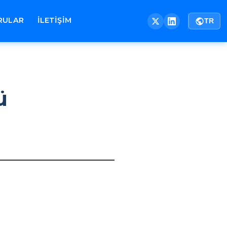
RULAR
İLETİŞİM
TR
ü