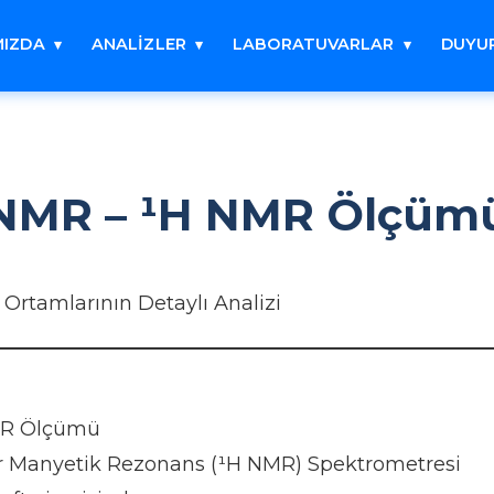
MIZDA
ANALİZLER
LABORATUVARLAR
DUYU
NMR – ¹H NMR Ölçüm
 Ortamlarının Detaylı Analizi
R Ölçümü
 Manyetik Rezonans (¹H NMR) Spektrometresi