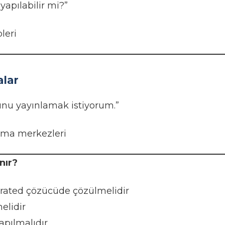
apılabilir mi?”
leri
lar
unu yayınlamak istiyorum.”
ırma merkezleri
nır?
ated çözücüde çözülmelidir
melidir
apılmalıdır