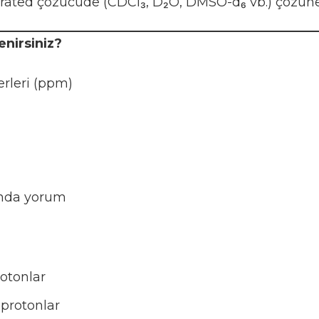
ed çözücüde (CDCl₃, D₂O, DMSO-d₆ vb.) çözünebi
nirsiniz?
rleri (ppm)
ında yorum
otonlar
protonlar