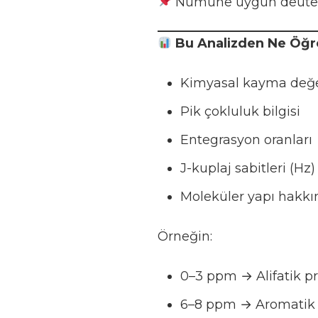
Numune uygun deuterat
Bu Analizden Ne Öğre
Kimyasal kayma değe
Pik çokluluk bilgisi
Entegrasyon oranları
J-kuplaj sabitleri (Hz)
Moleküler yapı hakk
Örneğin:
0–3 ppm → Alifatik pr
6–8 ppm → Aromatik 