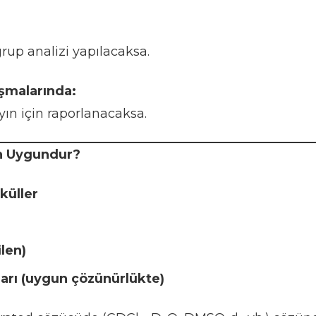
up analizi yapılacaksa.
şmalarında:
yın için raporlanacaksa.
n Uygundur?
küller
len)
ları (uygun çözünürlükte)