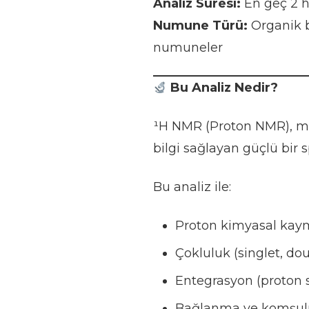
Analiz Süresi:
En geç 2 h
Numune Türü:
Organik b
numuneler
Bu Analiz Nedir?
¹H NMR (Proton NMR), mo
bilgi sağlayan güçlü bir
Bu analiz ile:
Proton kimyasal kaym
Çokluluk (singlet, doub
Entegrasyon (proton s
Bağlanma ve komşuluk