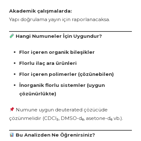
Akademik çalışmalarda:
Yapı doğrulama yayın için raporlanacaksa.
Hangi Numuneler İçin Uygundur?
Flor içeren organik bileşikler
Florlu ilaç ara ürünleri
Flor içeren polimerler (çözünebilen)
İnorganik florlu sistemler (uygun
çözünürlükte)
Numune uygun deuterated çözücüde
çözünmelidir (CDCl₃, DMSO-d₆, asetone-d₆ vb.).
Bu Analizden Ne Öğrenirsiniz?