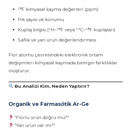
¹⁹F kimyasal kayma değerleri (ppm)
Pik sayısı ve konumu
Kuplaj bilgisi (¹H–¹⁹F veya ¹³C–¹⁹F kuplajları)
Saflık ve yan ürün değerlendirmesi
Flor atomu çevresindeki elektronik ortam
değişimleri kimyasal kaymada belirgin farklılıklar
oluşturur.
Bu Analizi Kim, Neden Yaptırır?
Organik ve Farmasötik Ar-Ge
“Florlu ürün doğru mu?”
“Yan ürün var mı?”