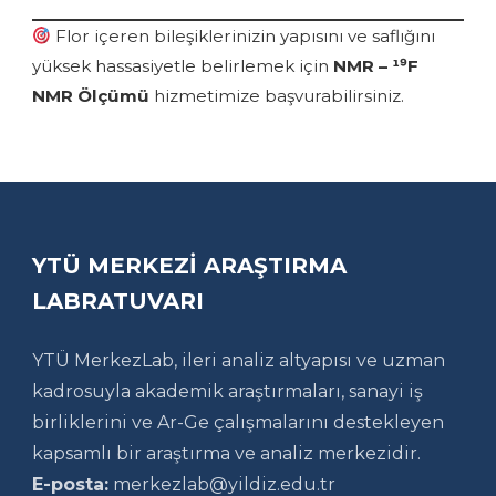
Flor içeren bileşiklerinizin yapısını ve saflığını
yüksek hassasiyetle belirlemek için
NMR – ¹⁹F
NMR Ölçümü
hizmetimize başvurabilirsiniz.
YTÜ MERKEZİ ARAŞTIRMA
LABRATUVARI
YTÜ MerkezLab, ileri analiz altyapısı ve uzman
kadrosuyla akademik araştırmaları, sanayi iş
birliklerini ve Ar-Ge çalışmalarını destekleyen
kapsamlı bir araştırma ve analiz merkezidir.
E-posta:
merkezlab@yildiz.edu.tr