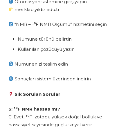
Otomasyon sistemine giriş yapın
merklab.yildiz.edu.tr
“NMR – ¹⁹F NMR Ölçümü” hizmetini seçin
Numune türünü belirtin
Kullanılan çözücüyü yazın
Numunenizi teslim edin
Sonuçları sistem üzerinden indirin
Sık Sorulan Sorular
S: ¹⁹F NMR hassas mı?
C: Evet, ¹⁹F izotopu yüksek doğal bolluk ve
hassasiyet sayesinde güçlü sinyal verir.