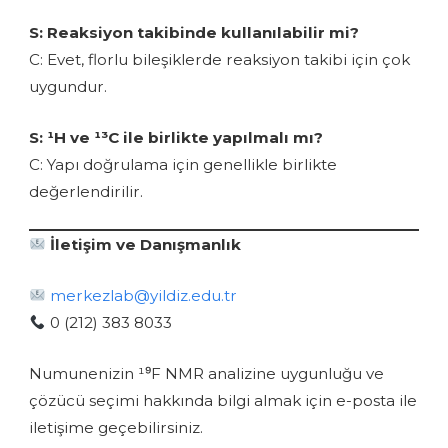
S: Reaksiyon takibinde kullanılabilir mi?
C: Evet, florlu bileşiklerde reaksiyon takibi için çok
uygundur.
S: ¹H ve ¹³C ile birlikte yapılmalı mı?
C: Yapı doğrulama için genellikle birlikte
değerlendirilir.
İletişim ve Danışmanlık
merkezlab@yildiz.edu.tr
0 (212) 383 8033
Numunenizin ¹⁹F NMR analizine uygunluğu ve
çözücü seçimi hakkında bilgi almak için e-posta ile
iletişime geçebilirsiniz.