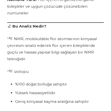
bileşikler ve uygun çözücüde çözünebilen
numuneler
Bu Analiz Nedir?
¹⁹F NMR, moleküldeki flor atomlarının kimyasal
çevresini analiz ederek flor içeren bileşiklerde
güçlü ve hassas yapısal bilgi sağlayan bir NMR
tekniğidir.
¹⁹F izotopu:
%100 doğal bolluğa sahiptir
Yüksek hassasiyetlidir
Geniş kimyasal kayma aralığına sahiptir