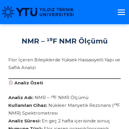
NMR – ¹⁹F NMR Ölçümü
Flor İçeren Bileşiklerde Yüksek Hassasiyetli Yapı ve
Saflık Analizi
Analiz Özeti
Analiz Adı:
NMR – ¹⁹F NMR Ölçümü
Kullanılan Cihaz:
Nükleer Manyetik Rezonans (¹⁹F
NMR) Spektrometresi
Analiz Süresi:
En geç 2 hafta içerisinde sonuç
Numune Türü:
Flor içeren organik/inorganik