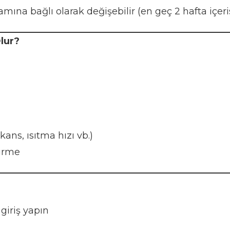
mına bağlı olarak değişebilir (en geç 2 hafta içeri
lur?
kans, ısıtma hızı vb.)
dirme
?
iriş yapın