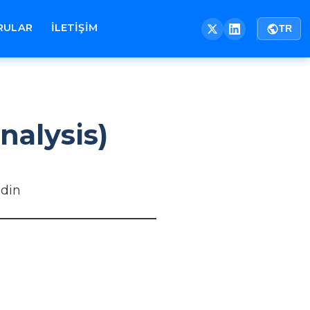
RULAR
İLETİŞİM
TR
alysis)
Edin