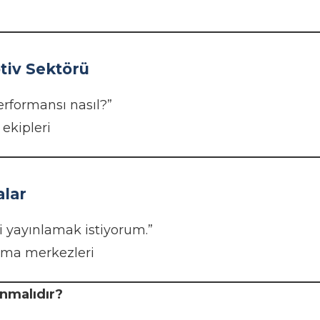
iv Sektörü
erformansı nasıl?”
ekipleri
lar
ri yayınlamak istiyorum.”
ırma merkezleri
nmalıdır?