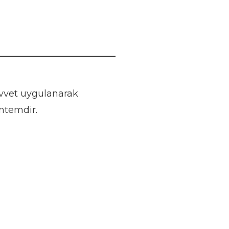
vvet uygulanarak
öntemdir.