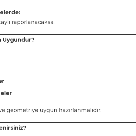
elerde:
taylı raporlanacaksa.
n Uygundur?
r
er
eler
ve geometriye uygun hazırlanmalıdır.
nirsiniz?