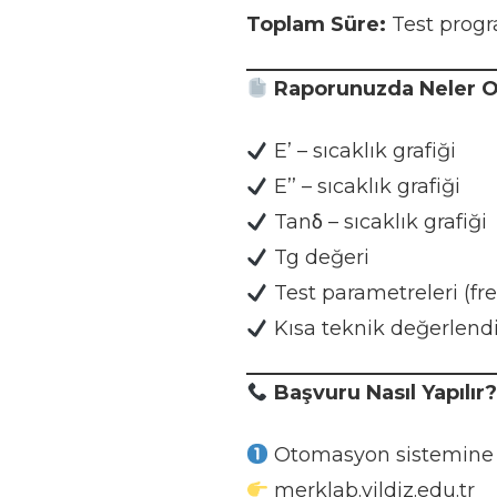
Toplam Süre:
Test progra
Raporunuzda Neler O
E’ – sıcaklık grafiği
E’’ – sıcaklık grafiği
Tanδ – sıcaklık grafiği
Tg değeri
Test parametreleri (fre
Kısa teknik değerlen
Başvuru Nasıl Yapılır
Otomasyon sistemine g
merklab.yildiz.edu.tr