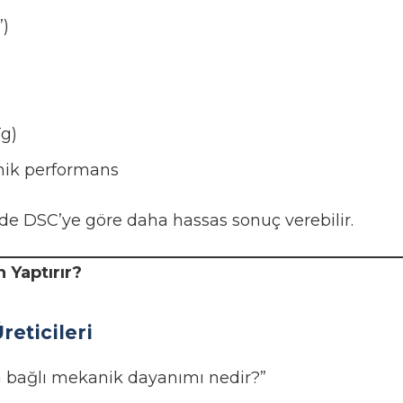
)
Tg)
nik performans
nde DSC’ye göre daha hassas sonuç verebilir.
 Yaptırır?
reticileri
 bağlı mekanik dayanımı nedir?”