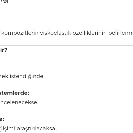
kompozitlerin viskoelastik özelliklerinin belirlenm
ir?
ek istendiğinde.
stemlerde:
incelenecekse.
e:
işimi araştırılacaksa.