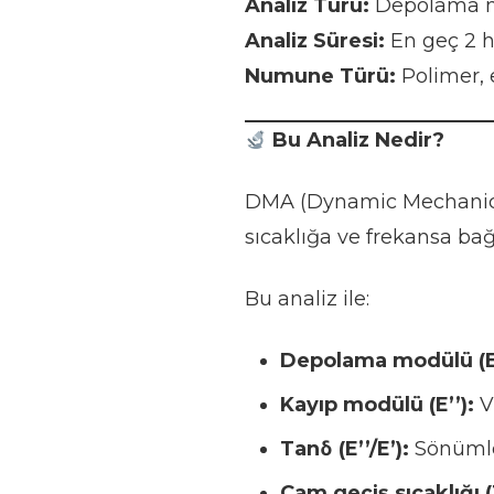
Analiz Türü:
Depolama mod
Analiz Süresi:
En geç 2 h
Numune Türü:
Polimer, 
Bu Analiz Nedir?
DMA (Dynamic Mechanical
sıcaklığa ve frekansa ba
Bu analiz ile:
Depolama modülü (E
Kayıp modülü (E’’):
V
Tanδ (E’’/E’):
Sönümle
Cam geçiş sıcaklığı 