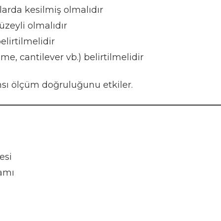
rda kesilmiş olmalıdır
eyli olmalıdır
elirtilmelidir
, cantilever vb.) belirtilmelidir
ı ölçüm doğruluğunu etkiler.
esi
ramı
ı