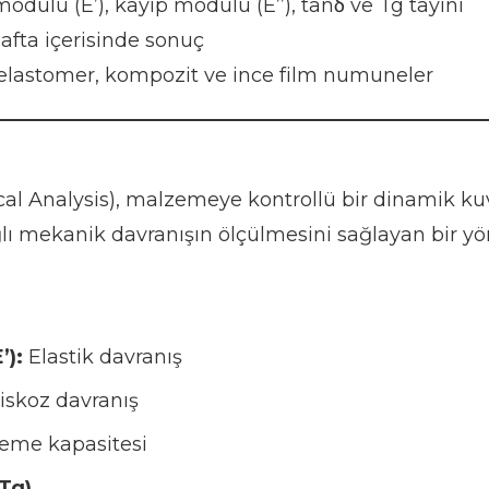
ülü (E’), kayıp modülü (E’’), tanδ ve Tg tayini
afta içerisinde sonuç
elastomer, kompozit ve ince film numuneler
 Analysis), malzemeye kontrollü bir dinamik ku
ğlı mekanik davranışın ölçülmesini sağlayan bir y
’):
Elastik davranış
iskoz davranış
me kapasitesi
(Tg)